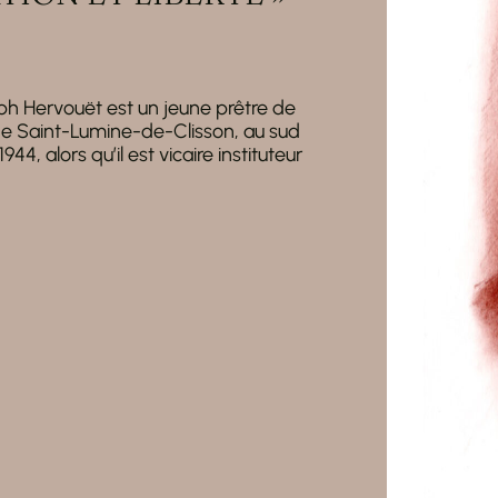
ph Hervouët est un jeune prêtre de
de Saint-Lumine-de-Clisson, au sud
1944, alors qu’il est vicaire instituteur