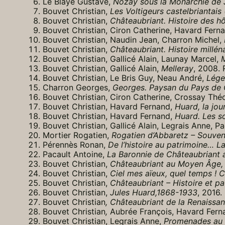
Le Blaye Gustave,
Nozay sous la Monarchie de Jui
Bouvet Christian,
Les Voltigeurs castelbriantai
Bouvet Christian,
Châteaubriant. Histoire des hôt
Bouvet Christian, Ciron Catherine, Havard Fern
Bouvet Christian, Naudin Jean, Charron Michel,
Bouvet Christian,
Châteaubriant. Histoire millén
Bouvet Christian, Gallicé Alain, Launay Marcel,
M
Bouvet Christian, Gallicé Alain,
Melleray
, 2008.
Bouvet Christian, Le Bris Guy, Neau André,
Lége
Charron Georges,
Georges. Paysan du Pays de 
Bouvet Christian, Ciron Catherine, Crossay Thé
Bouvet Christian, Havard Fernand,
Huard, la jo
Bouvet Christian, Havard Fernand,
Huard
. Les s
Bouvet Christian, Gallicé Alain, Legrais Anne, P
Mortier Rogatien,
Rogatien d’Abbaretz – Souven
Pérennès Ronan,
De l’histoire au patrimoine… L
Pacault Antoine,
La Baronnie de Châteaubriant 
Bouvet Christian,
Châteaubriant au Moyen Âge,
Bouvet Christian,
Ciel mes aïeux, quel temps !
Bouvet Christian,
Châteaubriant – Histoire et pa
Bouvet Christian,
Jules Huard,1868-1933
, 2016.
Bouvet Christian
, Châteaubriant de la Renaissan
Bouvet Christian
,
Aubrée François, Havard Fern
Bouvet Christian, Legrais Anne,
Promenades au f