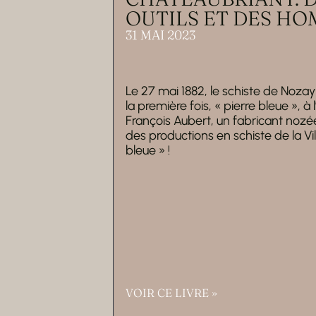
OUTILS ET DES H
31 MAI 2023
Le 27 mai 1882, le schiste de No
la première fois, « pierre bleue », à
François Aubert, un fabricant nozé
des productions en schiste de la Vil
bleue » !
VOIR CE LIVRE »