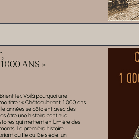
,
1000 ANS »
Brient 1er. Voilà pourquoi une
ême titre : « Châteaubriant, 1 000 ans
ille années se côtoient avec des
s être une histoire continue.
istoires qui mettent en lumière des
nts. La première histoire
ant du 11e au 13e siècle, un