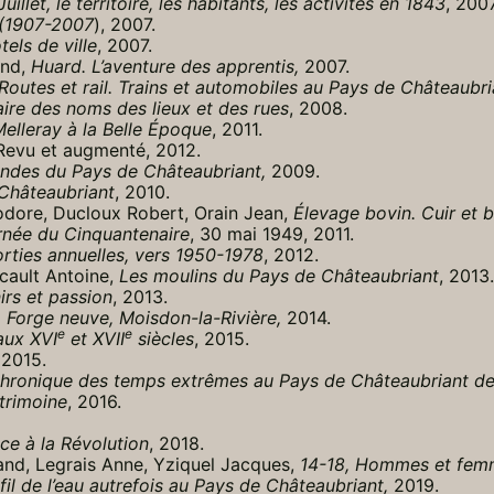
llet, le territoire, les habitants, les activités en 1843
, 2007
s (1907-2007
), 2007.
els de ville
, 2007.
and,
Huard. L’aventure des apprentis,
2007.
Routes et rail. Trains et automobiles au Pays de Châteaubri
aire des noms des lieux et des rues
, 2008.
elleray à la Belle Époque
, 2011.
 Revu et augmenté, 2012.
ndes du Pays de Châteaubriant,
2009.
Châteaubriant
, 2010.
odore, Ducloux Robert, Orain Jean,
Élevage bovin. Cuir et 
urnée du Cinquantenaire
, 30 mai 1949, 2011.
orties annuelles, vers 1950-1978
, 2012.
acault Antoine,
Les moulins du Pays de Châteaubriant
, 2013.
irs et passion
, 2013.
a Forge neuve, Moisdon-la-Rivière,
2014.
e
e
aux XVI
et XVII
siècles
, 2015.
2015.
 Chronique des temps extrêmes au Pays de Châteaubriant d
trimoine
, 2016.
ce à la Révolution
, 2018.
and, Legrais Anne, Yziquel Jacques,
14-18, Hommes et fem
il de l’eau autrefois au Pays de Châteaubriant,
2019.