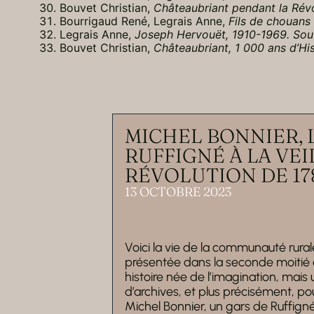
Bouvet Christian,
Châteaubriant pendant la Rév
Bourrigaud René, Legrais Anne,
Fils de chouans
Legrais Anne,
Joseph Hervouët, 1910-1969. Souve
Bouvet Christian,
Châteaubriant, 1 000 ans d’His
MICHEL BONNIER, L
RUFFIGNÉ À LA VEI
RÉVOLUTION DE 17
13 OCTOBRE 2023
Voici la vie de la communauté rura
présentée dans la seconde moitié d
histoire née de l’imagination, mai
d’archives, et plus précisément, pou
Michel Bonnier, un gars de Ruffign