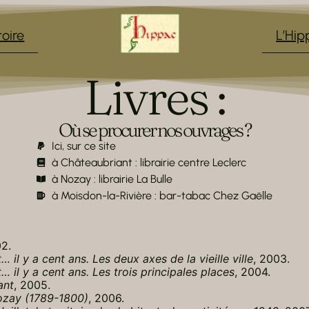
toire
L’Hip
Livres :
Où se procurer nos ouvrages ?
Ici, sur ce site
à Châteaubriant : librairie centre Leclerc
à Nozay : librairie La Bulle
à Moisdon-la-Rivière : bar-tabac Chez Gaëlle
02.
 il y a cent ans. Les deux axes de la vieille ville
, 2003.
 il y a cent ans. Les trois principales places
, 2004.
ant
, 2005.
ozay (1789-1800)
, 2006.